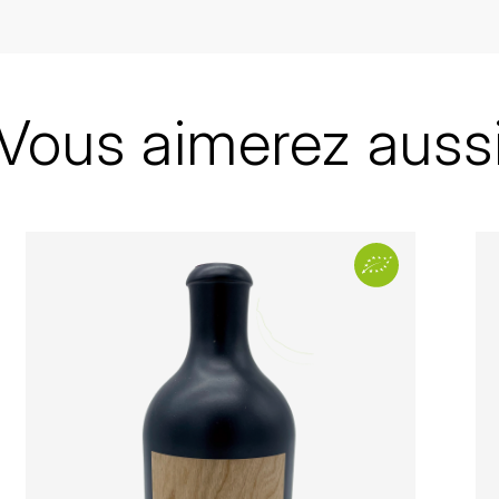
France
Pyrénées
Château Lafitte
Vous aimerez auss
Vin de France
2020
Blanc
Bouteille - 75 cl
Bio