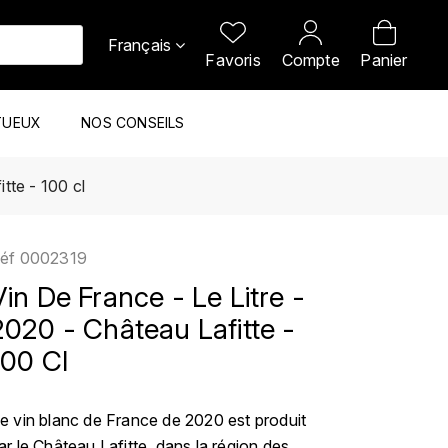
Français
Favoris
Compte
Panier
TUEUX
NOS CONSEILS
tte - 100 cl
éf
0002319
Vin De France - Le Litre -
2020 - Château Lafitte -
100 Cl
e vin blanc de France de 2020 est produit
ar le Château Lafitte, dans la région des