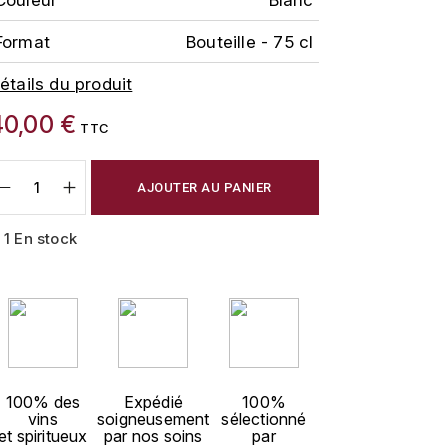
Format
Bouteille - 75 cl
étails du produit
40,00 €
TTC
AJOUTER AU PANIER
1 En stock
100% des
Expédié
100%
vins
soigneusement
sélectionné
et spiritueux
par nos soins
par