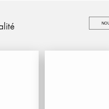
lité
NOU