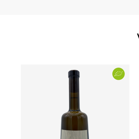
Pays
Région
Domaine
Appellation
Millésime
Couleur
Format
Bio