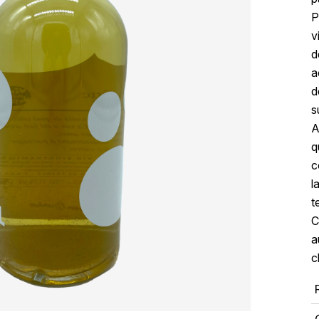
P
v
d
a
d
s
A
q
c
l
t
C
a
c