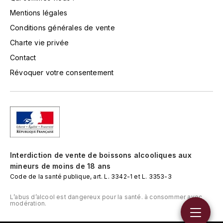
LORENZON
Mentions légales
M
Conditions générales de vente
MACHARD DE GRAMONT
Charte vie privée
Contact
MAGNIEN FRÉDÉRIC
Révoquer votre consentement
MAGNIEN HENRI
MAISON AMBROISE
MATROT
Interdiction de vente de boissons alcooliques aux
MAXIME CROTET
mineurs de moins de 18 ans
Code de la santé publique, art. L. 3342-1 et L. 3353-3
MIKULSKI FRANÇOIS
L’abus d’alcool est dangereux pour la santé. à consommer avec
modération.
MOILLARD-GRIVOT