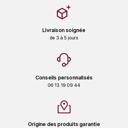
HARMAND-GEOFFROY
HUDELOT-NOELLAT ALAIN
Livraison soignée
HÉRITIERS DU COMTE LAFON
de 3 à 5 jours
J
JACQUESSON
JADOT LOUIS
Conseils personnalisés
JAYER-GILLES
06 13 19 09 44
JEANNOT QUENTIN
JOBLOT
L
Origine des produits garantie