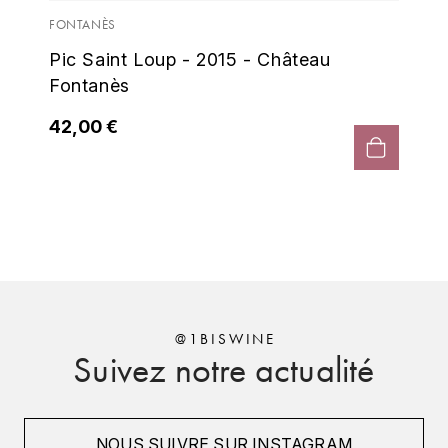
ENTE BENOIT
- C
FONTANÈS
R
Pic Saint Loup - 2015 - Château
ESMONIN SYLVIE
REAL COMPANIA
35
Fontanès
EUGÉNIE
ROULOT
42,00 €
EYRE JANE
ROZES
F
S
FAIVELEY
SAINT-ETIENNE
T
FAURE NICOLAS
TAYLOR'S
FELETTIG
@1BISWINE
Suivez notre actualité
THE GLENLIVET
FERRET
TOGOUCHI
FONTAINE-GAGNARD
NOUS SUIVRE SUR INSTAGRAM