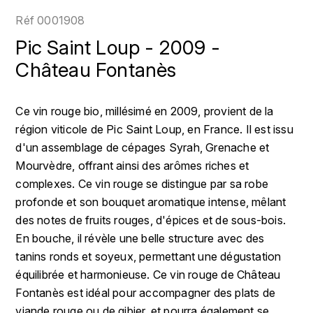
LOIRE
BOILLOT GUILLAUME
DUFOUR JULIE
Réf
0001908
P
CHRISTIAN DROUIN
H
Pic Saint Loup - 2009 -
BOILLOT HENRI
PROVENCE
CLÉMENT
Château Fontanès
HENIN ROMAIN
BOISSON ANNE
PYRÉNÉES
COLOMA
HORIOT SERGE ET OLIVIER
Ce vin rouge bio, millésimé en 2009, provient de la
BOUVIER RENÉ
R
région viticole de Pic Saint Loup, en France. Il est issu
CUBANEY
HÉBRART
RHÔNE
d'un assemblage de cépages Syrah, Grenache et
BOUVIER RÉGIS
D
K
Mourvèdre, offrant ainsi des arômes riches et
S
BRUGNOT JEAN
complexes. Ce vin rouge se distingue par sa robe
DIPLOMATICO
KRUG
SAVOIE
profonde et son bouquet aromatique intense, mêlant
C
L
DUNCAN TAYLOR
des notes de fruits rouges, d'épices et de sous-bois.
SUISSE
CARILLON FRANÇOIS
En bouche, il révèle une belle structure avec des
LANSON
E
tanins ronds et soyeux, permettant une dégustation
U
CATHIARD SYLVAIN
EL RON PROHIBIDO
équilibrée et harmonieuse. Ce vin rouge de Château
LAURENT-PERRIER
USA
Fontanès est idéal pour accompagner des plats de
F
CHAMPY BORIS
LAVAL GEORGES
viande rouge ou de gibier, et pourra également se