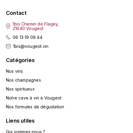
LA VIGNERAIE
Contact
LECHENEAUT VINCENT
1bis Chemin de Flagey,
21640 Vougeot
LEFLAIVE
06 13 19 09 44
1bis@vougeot.vin
LE MOINE LUCIEN
Catégories
LEROY
Nos vins
LES HORÉES
Nos champagnes
Nos spiritueux
LIGNIER-MICHELOT VIRGILE
Notre cave à vin à Vougeot
LIGNIER HUBERT
Nos formules de dégustation
Liens utiles
LIVERA PHILIPPE
Qui sommes-nous ?