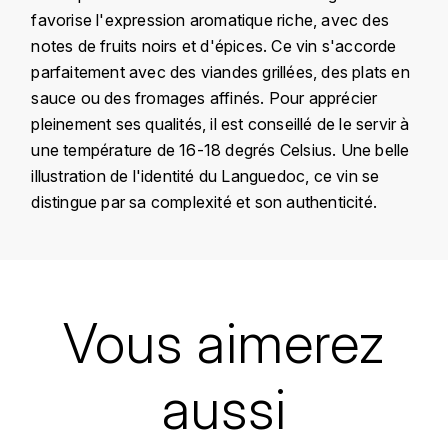
KROHN
favorise l'expression aromatique riche, avec des
notes de fruits noirs et d'épices. Ce vin s'accorde
DANCER VINCENT
L
parfaitement avec des viandes grillées, des plats en
LA MAISON DU WHISKY
DAUVISSAT VINCENT
sauce ou des fromages affinés. Pour apprécier
pleinement ses qualités, il est conseillé de le servir à
LINDRUM
DELAGRANGE BERNARD
une température de 16-18 degrés Celsius. Une belle
illustration de l'identité du Languedoc, ce vin se
LONGMORN
DELARCHE MARIUS
distingue par sa complexité et son authenticité.
M
DESAUNAY-BISSEY
MACALLAN
Pays
France
DE VILLAINE (DOMAINE DE)
MAC MALDEN
Domaine
Fontanès
Vous aimerez
DOMAINE DE LA BONGRAN
Appellation
Pic Saint Loup
MALTECO
aussi
DOMAINE FOURRIER
Millésime
2009
MESSIAS
Couleur
Rouge
DROUHIN JOSEPH