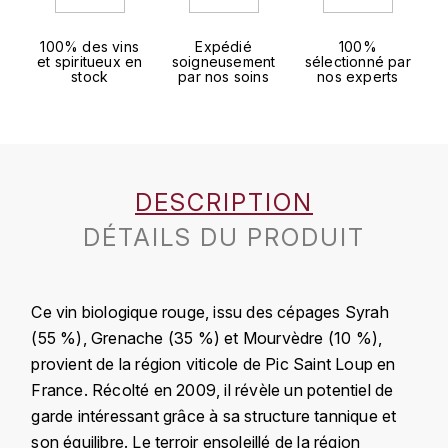
J
COLIN-MOREY PIERRE-YVES
PHILIPPONNAT
J. BALLY
100% des vins
Expédié
100%
et spiritueux en
soigneusement
sélectionné par
COLIN BRUNO
stock
par nos soins
nos experts
R
J.M
ROEDERER LOUIS
COMTE ARMAND
JACK DANIEL'S
S
COMTE GEORGE DE VOGÜÉ
JUAN SANTOS
SAVART FRÉDÉRIC
DESCRIPTION
COMTES LAFON
K
DÉTAILS DU PRODUIT
SELOSSE JACQUES
KAVALAN
COSSARD FRÉDÉRIC
T
Ce vin biologique rouge, issu des cépages Syrah
KILCHOMAN
TAITTINGER
CRAS (DOMAINE DE LA)
(55 %), Grenache (35 %) et Mourvèdre (10 %),
V
provient de la région viticole de Pic Saint Loup en
KILKERRAN
CROIX (DOMAINE DES)
France. Récolté en 2009, il révèle un potentiel de
VEUVE CLICQUOT
D
KNOCKANDO
garde intéressant grâce à sa structure tannique et
son équilibre. Le terroir ensoleillé de la région
VOUETTE & SORBÉE
DAMOY PIERRE