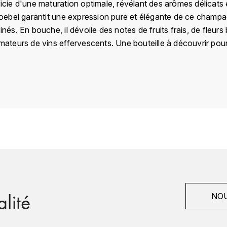
ficie d'une maturation optimale, révélant des arômes délicats 
Stroebel garantit une expression pure et élégante de ce cha
finés. En bouche, il dévoile des notes de fruits frais, de fleur
 amateurs de vins effervescents. Une bouteille à découvrir po
France
Champagne
Stroebel
Champagne
1er Cru
lité
2017
NOU
Blanc