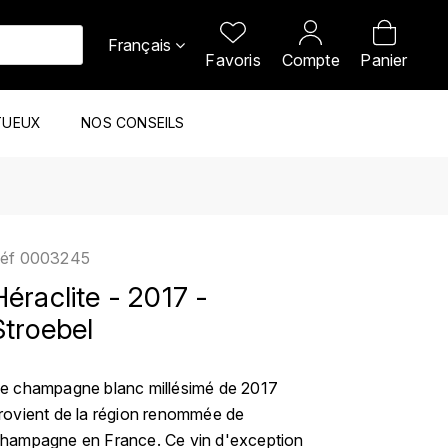
Français
Favoris
Compte
Panier
TUEUX
NOS CONSEILS
éf
0003245
Héraclite - 2017 -
Stroebel
e champagne blanc millésimé de 2017
rovient de la région renommée de
hampagne en France. Ce vin d'exception