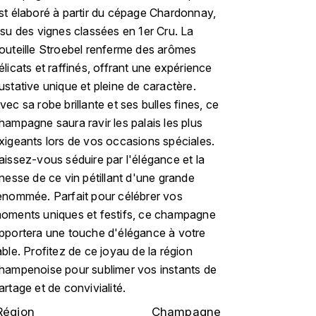
st élaboré à partir du cépage Chardonnay,
ssu des vignes classées en 1er Cru. La
outeille Stroebel renferme des arômes
élicats et raffinés, offrant une expérience
ustative unique et pleine de caractère.
vec sa robe brillante et ses bulles fines, ce
hampagne saura ravir les palais les plus
xigeants lors de vos occasions spéciales.
aissez-vous séduire par l'élégance et la
inesse de ce vin pétillant d'une grande
enommée. Parfait pour célébrer vos
oments uniques et festifs, ce champagne
pportera une touche d'élégance à votre
able. Profitez de ce joyau de la région
hampenoise pour sublimer vos instants de
artage et de convivialité.
Région
Champagne