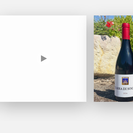
Format
Encépagement