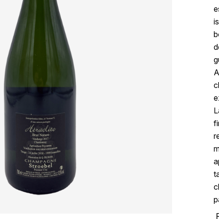
e
i
b
d
g
A
c
e
L
f
r
m
a
t
c
p