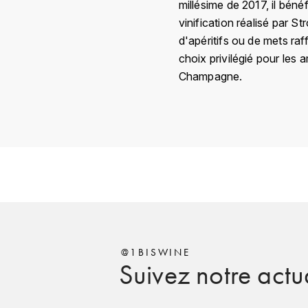
millésime de 2017, il béné
vinification réalisé par 
d'apéritifs ou de mets raf
choix privilégié pour les
Champagne.
Pays
Région
Domaine
Appellation
Classement
@1BISWINE
Suivez notre actua
Millésime
Couleur