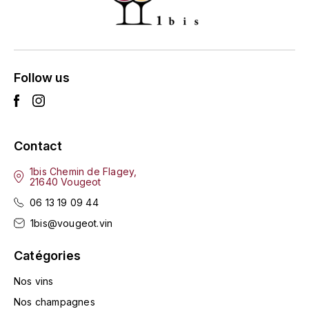
ENTE BENOIT
R
ESMONIN SYLVIE
REAL COMPANIA
EUGÉNIE
Follow us
ROULOT
EYRE JANE
ROZES
F
S
Contact
FAIVELEY
SAINT-ETIENNE
1bis Chemin de Flagey,
21640 Vougeot
T
FAURE NICOLAS
06 13 19 09 44
TAYLOR'S
1bis@vougeot.vin
FELETTIG
THE GLENLIVET
Catégories
FERRET
Nos vins
TOGOUCHI
FONTAINE-GAGNARD
Nos champagnes