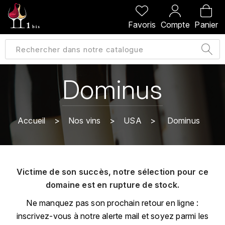
PRÉCÉDENT
PRÉCÉDENT
PRÉCÉDENT
PRÉCÉDENT
Favoris
Compte
Panier
A
A
A
A
ALLEMAGNE
AMBROISE BERTRAND
AGRAPART
ABERLOUR
B
ALSACE
AMIOT-SERVELLE
AKASHI
Dominus
BILLECART-SALMON
ARGENTINE
ARLAUD
ARDBEG
BOLLINGER
B
Accueil
Nos vins
USA
Dominus
ARNOUX-LACHAUX
ARTIST
BEAUJOLAIS
BOUCHARD CÉDRIC
B
ARNOUX ROBERT
C
BORDEAUX
BENROMACH
Victime de son succès, notre sélection pour ce
AUDOIN CHARLES
CHARTOGNE-TAILLET
domaine est en rupture de stock.
BOURGOGNE
BLACK JAMAÏCA
AUVENAY
CLANDESTIN
Ne manquez pas son prochain retour en ligne :
C
BLACKWELL
inscrivez-vous à notre alerte mail et soyez parmi les
B