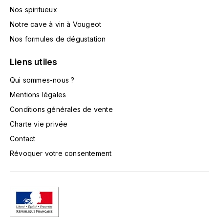
TOKINOKA
Nos spiritueux
FOURRIER JEAN-MARIE
Notre cave à vin à Vougeot
V
G
Nos formules de dégustation
VELIER
GARCIA PIERRE-OLIVIER
Liens utiles
W
GAUNOUX FRANÇOIS
Qui sommes-nous ?
WATERFORD
Mentions légales
GAVIGNET PHILIPPE
WHYTE MACKAY
Conditions générales de vente
Charte vie privée
GEANTET-PANSIOT
WILLIAM GRANT & SON'S
Contact
GIRARDIN PIERRE
WILLIAMS & HUMBERT
Révoquer votre consentement
GIRARDIN VINCENT
WINDSOR
Y
GOUGES HENRI
YAMAZAKURA