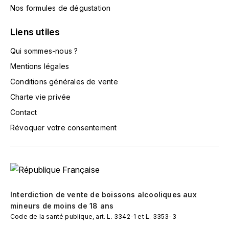
TOKINOKA
Nos formules de dégustation
FOURRIER JEAN-MARIE
V
Liens utiles
G
VELIER
Qui sommes-nous ?
GARCIA PIERRE-OLIVIER
W
Mentions légales
GAUNOUX FRANÇOIS
Conditions générales de vente
WATERFORD
Charte vie privée
GAVIGNET PHILIPPE
WHYTE MACKAY
Contact
Révoquer votre consentement
GEANTET-PANSIOT
WILLIAM GRANT & SON'S
GIRARDIN PIERRE
WILLIAMS & HUMBERT
GIRARDIN VINCENT
WINDSOR
Interdiction de vente de boissons alcooliques aux
Y
GOUGES HENRI
mineurs de moins de 18 ans
Code de la santé publique, art. L. 3342-1 et L. 3353-3
YAMAZAKURA