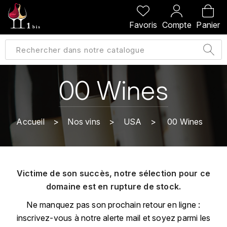
PRÉCÉDENT
PRÉCÉDENT
PRÉCÉDENT
PRÉCÉDENT
Favoris
Compte
Panier
A
A
A
A
ALLEMAGNE
AMBROISE BERTRAND
AGRAPART
ABERLOUR
B
ALSACE
AMIOT-SERVELLE
AKASHI
00 Wines
BILLECART-SALMON
ARGENTINE
ARLAUD
ARDBEG
BOLLINGER
B
Accueil
Nos vins
USA
00 Wines
ARNOUX-LACHAUX
ARTIST
BEAUJOLAIS
BOUCHARD CÉDRIC
B
ARNOUX ROBERT
C
BORDEAUX
BENROMACH
Victime de son succès, notre sélection pour ce
AUDOIN CHARLES
CHARTOGNE-TAILLET
domaine est en rupture de stock.
BOURGOGNE
BLACK JAMAÏCA
AUVENAY
CLANDESTIN
Ne manquez pas son prochain retour en ligne :
C
BLACKWELL
inscrivez-vous à notre alerte mail et soyez parmi les
B