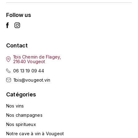
ENTE BENOIT
R
Follow us
ESMONIN SYLVIE
REAL COMPANIA
EUGÉNIE
ROULOT
Contact
EYRE JANE
ROZES
1bis Chemin de Flagey,
F
S
21640 Vougeot
06 13 19 09 44
FAIVELEY
SAINT-ETIENNE
1bis@vougeot.vin
T
FAURE NICOLAS
Catégories
TAYLOR'S
FELETTIG
Nos vins
THE GLENLIVET
Nos champagnes
FERRET
Nos spiritueux
TOGOUCHI
FONTAINE-GAGNARD
Notre cave à vin à Vougeot