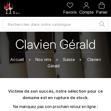
PRÉCÉDENT
PRÉCÉDENT
PRÉCÉDENT
PRÉCÉDENT
Favoris
Compte
Panier
A
A
A
A
ALLEMAGNE
AMBROISE BERTRAND
AGRAPART
ABERLOUR
B
ALSACE
AMIOT-SERVELLE
AKASHI
Clavien Gérald
BILLECART-SALMON
ARGENTINE
ARLAUD
ARDBEG
BOLLINGER
B
Accueil
Nos vins
Suisse
Clavien
ARNOUX-LACHAUX
ARTIST
Gérald
BEAUJOLAIS
BOUCHARD CÉDRIC
B
ARNOUX ROBERT
C
BORDEAUX
BENROMACH
AUDOIN CHARLES
CHARTOGNE-TAILLET
Victime de son succès, notre sélection pour ce
BOURGOGNE
BLACK JAMAÏCA
AUVENAY
domaine est en rupture de stock.
CLANDESTIN
C
BLACKWELL
Ne manquez pas son prochain retour en ligne :
B