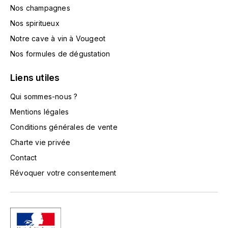
TOKINOKA
Nos champagnes
FOURRIER JEAN-MARIE
Nos spiritueux
V
G
Notre cave à vin à Vougeot
VELIER
Nos formules de dégustation
GARCIA PIERRE-OLIVIER
W
Liens utiles
GAUNOUX FRANÇOIS
WATERFORD
Qui sommes-nous ?
GAVIGNET PHILIPPE
WHYTE MACKAY
Mentions légales
Conditions générales de vente
GEANTET-PANSIOT
WILLIAM GRANT & SON'S
Charte vie privée
GIRARDIN PIERRE
Contact
WILLIAMS & HUMBERT
Révoquer votre consentement
GIRARDIN VINCENT
WINDSOR
Y
GOUGES HENRI
YAMAZAKURA