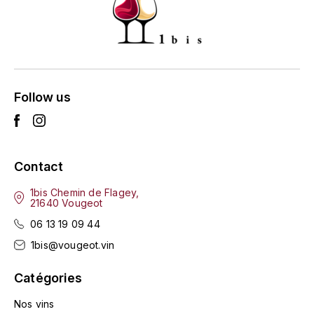
ENTE BENOIT
R
ESMONIN SYLVIE
REAL COMPANIA
EUGÉNIE
ROULOT
Follow us
EYRE JANE
ROZES
F
S
FAIVELEY
Contact
SAINT-ETIENNE
1bis Chemin de Flagey,
T
FAURE NICOLAS
21640 Vougeot
TAYLOR'S
06 13 19 09 44
FELETTIG
1bis@vougeot.vin
THE GLENLIVET
FERRET
Catégories
TOGOUCHI
FONTAINE-GAGNARD
Nos vins