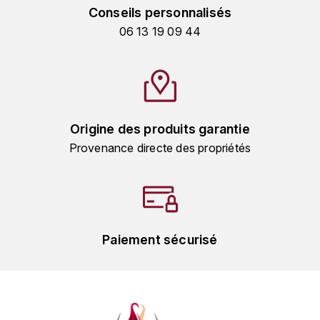
MICHEL COUVREUR
Conseils personnalisés
DUBAND DAVID
06 13 19 09 44
MONKEY SHOULDER
DUGAT-PY BERNARD
N
NIEPORT
DUGAT CLAUDE
Origine des produits garantie
NIKKA
DUJAC
Provenance directe des propriétés
O
DUPONT-TISSERANDOT
ORCINES
DURIEUX YANN
OSMANN
DUROCHÉ
Paiement sécurisé
P
E
PENNY BLUE
ENTE ARNAUD
PLANTATION