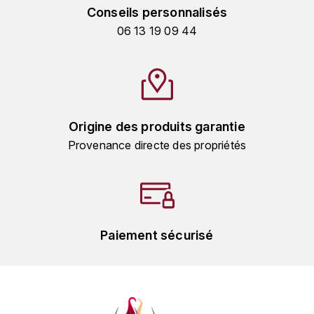
MICHEL COUVREUR
Conseils personnalisés
DUBAND DAVID
06 13 19 09 44
MONKEY SHOULDER
DUGAT-PY BERNARD
N
NIEPORT
DUGAT CLAUDE
Origine des produits garantie
NIKKA
DUJAC
Provenance directe des propriétés
O
DUPONT-TISSERANDOT
ORCINES
DURIEUX YANN
OSMANN
DUROCHÉ
Paiement sécurisé
P
E
PENNY BLUE
ENTE ARNAUD
PLANTATION