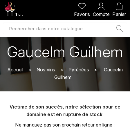
PRÉCÉDENT
PRÉCÉDENT
PRÉCÉDENT
PRÉCÉDENT
Favoris
Compte
Panier
A
A
A
A
ALLEMAGNE
AMBROISE BERTRAND
AGRAPART
ABERLOUR
B
ALSACE
AMIOT-SERVELLE
AKASHI
Gaucelm Guilhem
BILLECART-SALMON
ARGENTINE
ARLAUD
ARDBEG
BOLLINGER
B
Accueil
Nos vins
Pyrénées
Gaucelm
ARNOUX-LACHAUX
ARTIST
Guilhem
BEAUJOLAIS
BOUCHARD CÉDRIC
B
ARNOUX ROBERT
C
BORDEAUX
BENROMACH
AUDOIN CHARLES
CHARTOGNE-TAILLET
Victime de son succès, notre sélection pour ce
BOURGOGNE
BLACK JAMAÏCA
AUVENAY
domaine est en rupture de stock.
CLANDESTIN
C
BLACKWELL
Ne manquez pas son prochain retour en ligne :
B