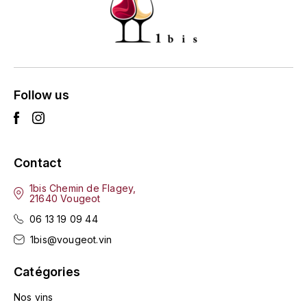
ENTE BENOIT
R
ESMONIN SYLVIE
REAL COMPANIA
EUGÉNIE
ROULOT
Follow us
EYRE JANE
ROZES
F
S
FAIVELEY
Contact
SAINT-ETIENNE
1bis Chemin de Flagey,
T
FAURE NICOLAS
21640 Vougeot
TAYLOR'S
06 13 19 09 44
FELETTIG
1bis@vougeot.vin
THE GLENLIVET
FERRET
Catégories
TOGOUCHI
FONTAINE-GAGNARD
Nos vins