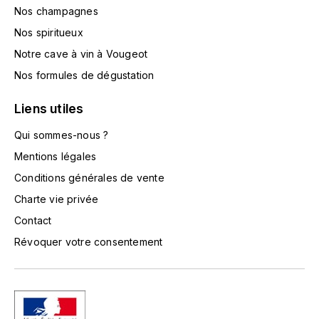
TOKINOKA
Nos champagnes
FOURRIER JEAN-MARIE
Nos spiritueux
V
G
Notre cave à vin à Vougeot
VELIER
Nos formules de dégustation
GARCIA PIERRE-OLIVIER
W
Liens utiles
GAUNOUX FRANÇOIS
WATERFORD
Qui sommes-nous ?
GAVIGNET PHILIPPE
WHYTE MACKAY
Mentions légales
Conditions générales de vente
GEANTET-PANSIOT
WILLIAM GRANT & SON'S
Charte vie privée
GIRARDIN PIERRE
Contact
WILLIAMS & HUMBERT
Révoquer votre consentement
GIRARDIN VINCENT
WINDSOR
Y
GOUGES HENRI
YAMAZAKURA