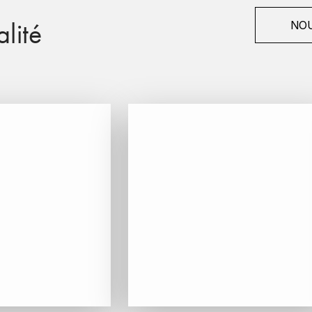
lité
NOU