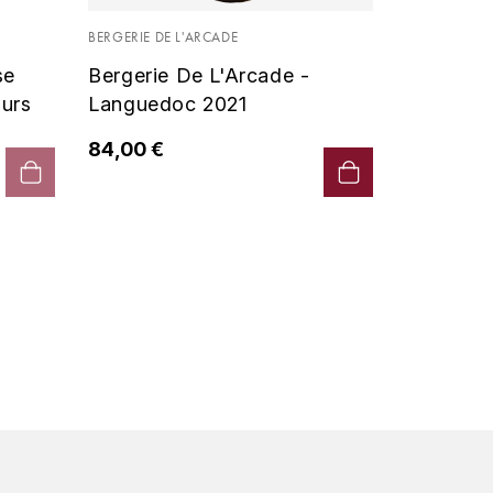
Vin De P
BERGERIE DE L'ARCADE
2019 - D
se
Bergerie De L'Arcade -
90,00 €
urs
Languedoc 2021
84,00 €