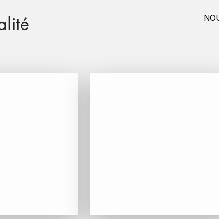
lité
NOU