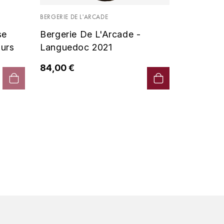
Vin De P
BERGERIE DE L'ARCADE
2019 - D
se
Bergerie De L'Arcade -
90,00 €
urs
Languedoc 2021
84,00 €