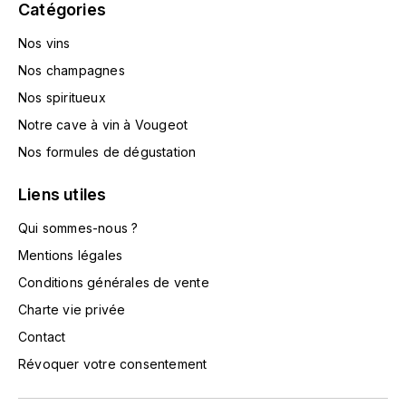
Catégories
TOKINOKA
FOURRIER JEAN-MARIE
Nos vins
V
G
Nos champagnes
VELIER
GARCIA PIERRE-OLIVIER
Nos spiritueux
W
Notre cave à vin à Vougeot
GAUNOUX FRANÇOIS
WATERFORD
Nos formules de dégustation
GAVIGNET PHILIPPE
Liens utiles
WHYTE MACKAY
Qui sommes-nous ?
GEANTET-PANSIOT
WILLIAM GRANT & SON'S
Mentions légales
GIRARDIN PIERRE
WILLIAMS & HUMBERT
Conditions générales de vente
Charte vie privée
GIRARDIN VINCENT
WINDSOR
Contact
Y
GOUGES HENRI
Révoquer votre consentement
YAMAZAKURA