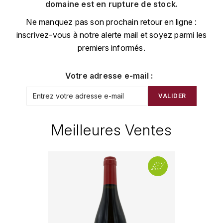
CHAMPAGNE
COLLIN ULYSSE
domaine est en rupture de stock.
BACHELET-MONNOT
BLANTON'S
D
Ne manquez pas son prochain retour en ligne :
CHILI
inscrivez-vous à notre alerte mail et soyez parmi les
BAILLOT ARNAUD
BONNE MÈRE
DEHOURS
premiers informés.
CROATIE
BART
BOTRAN
DEUTZ
E
Votre adresse e-mail :
BERNARD-BONIN
BRISTOL
ESPAGNE
DEVILLE PIERRE
VALIDER
I
BERNSTEIN OLIVIER
BUSHMILLS
DHONDT-GRELLET
ITALIE
Meilleures Ventes
C
BERTHAUT-GERBET
DHONDT ADRIEN
J
CALEM
BICHOT ALBERT
DOMAINE LÉON
JURA
CENTENARIO
L
BIZOT JEAN-YVES
DOM PÉRIGNON
CHARTREUSE
LANGUEDOC
BLAIN-GAGNARD
DUFOUR CHARLES
CHITA