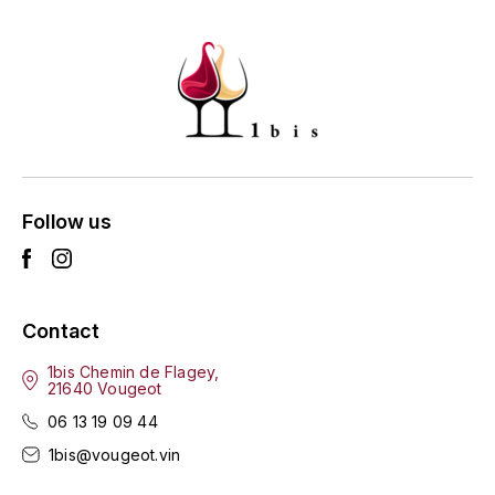
ENTE BENOIT
R
ESMONIN SYLVIE
REAL COMPANIA
EUGÉNIE
ROULOT
EYRE JANE
ROZES
F
S
Follow us
FAIVELEY
SAINT-ETIENNE
T
FAURE NICOLAS
Contact
TAYLOR'S
FELETTIG
1bis Chemin de Flagey,
21640 Vougeot
THE GLENLIVET
FERRET
06 13 19 09 44
TOGOUCHI
1bis@vougeot.vin
FONTAINE-GAGNARD