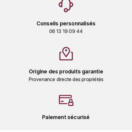
MICHEL COUVREUR
DUBAND DAVID
MONKEY SHOULDER
Conseils personnalisés
DUGAT-PY BERNARD
N
06 13 19 09 44
NIEPORT
DUGAT CLAUDE
NIKKA
DUJAC
O
DUPONT-TISSERANDOT
Origine des produits garantie
ORCINES
Provenance directe des propriétés
DURIEUX YANN
OSMANN
DUROCHÉ
P
E
PENNY BLUE
Paiement sécurisé
ENTE ARNAUD
PLANTATION