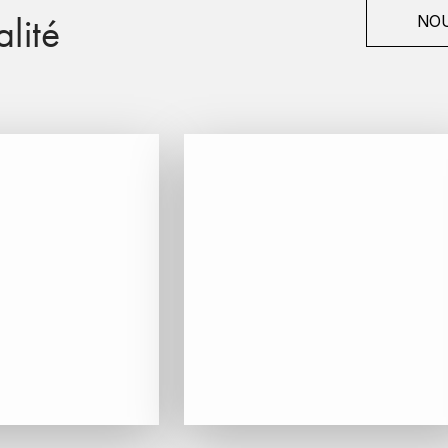
lité
NOU