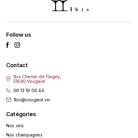
ENTE BENOIT
R
ESMONIN SYLVIE
REAL COMPANIA
EUGÉNIE
Follow us
ROULOT
EYRE JANE
ROZES
F
S
Contact
FAIVELEY
SAINT-ETIENNE
1bis Chemin de Flagey,
21640 Vougeot
T
FAURE NICOLAS
06 13 19 09 44
TAYLOR'S
1bis@vougeot.vin
FELETTIG
THE GLENLIVET
Catégories
FERRET
Nos vins
TOGOUCHI
FONTAINE-GAGNARD
Nos champagnes