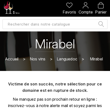
PRÉCÉDENT
PRÉCÉDENT
PRÉCÉDENT
PRÉCÉDENT
Favoris
Compte
Panier
A
A
A
A
ALLEMAGNE
AMBROISE BERTRAND
AGRAPART
ABERLOUR
B
ALSACE
AMIOT-SERVELLE
AKASHI
Mirabel
BILLECART-SALMON
ARGENTINE
ARLAUD
ARDBEG
BOLLINGER
B
Accueil
Nos vins
Languedoc
Mirabel
ARNOUX-LACHAUX
ARTIST
BEAUJOLAIS
BOUCHARD CÉDRIC
B
ARNOUX ROBERT
C
BORDEAUX
BENROMACH
Victime de son succès, notre sélection pour ce
AUDOIN CHARLES
CHARTOGNE-TAILLET
domaine est en rupture de stock.
BOURGOGNE
BLACK JAMAÏCA
AUVENAY
CLANDESTIN
Ne manquez pas son prochain retour en ligne :
C
BLACKWELL
inscrivez-vous à notre alerte mail et soyez parmi les
B