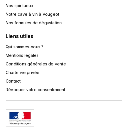
TOKINOKA
Nos spiritueux
FOURRIER JEAN-MARIE
Notre cave à vin à Vougeot
V
G
Nos formules de dégustation
VELIER
GARCIA PIERRE-OLIVIER
Liens utiles
W
GAUNOUX FRANÇOIS
Qui sommes-nous ?
WATERFORD
Mentions légales
GAVIGNET PHILIPPE
WHYTE MACKAY
Conditions générales de vente
Charte vie privée
GEANTET-PANSIOT
WILLIAM GRANT & SON'S
Contact
GIRARDIN PIERRE
WILLIAMS & HUMBERT
Révoquer votre consentement
GIRARDIN VINCENT
WINDSOR
Y
GOUGES HENRI
YAMAZAKURA