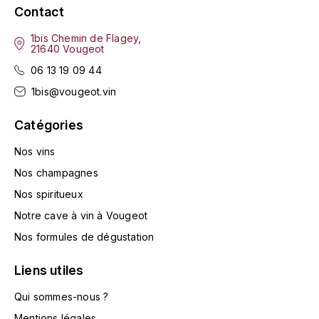
ENTE BENOIT
Contact
R
1bis Chemin de Flagey,
ESMONIN SYLVIE
REAL COMPANIA
21640 Vougeot
06 13 19 09 44
EUGÉNIE
ROULOT
1bis@vougeot.vin
EYRE JANE
ROZES
Catégories
F
S
Nos vins
FAIVELEY
SAINT-ETIENNE
Nos champagnes
Nos spiritueux
T
FAURE NICOLAS
Notre cave à vin à Vougeot
TAYLOR'S
FELETTIG
Nos formules de dégustation
THE GLENLIVET
Liens utiles
FERRET
TOGOUCHI
Qui sommes-nous ?
FONTAINE-GAGNARD
Mentions légales