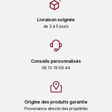
KROHN
DANCER VINCENT
L
Livraison soignée
LA MAISON DU WHISKY
DAUVISSAT VINCENT
de 3 à 5 jours
LINDRUM
DELAGRANGE BERNARD
LONGMORN
DELARCHE MARIUS
M
DESAUNAY-BISSEY
Conseils personnalisés
MACALLAN
06 13 19 09 44
DE VILLAINE (DOMAINE DE)
MAC MALDEN
DOMAINE DE LA BONGRAN
MALTECO
DOMAINE FOURRIER
Origine des produits garantie
MESSIAS
Provenance directe des propriétés
DROUHIN JOSEPH