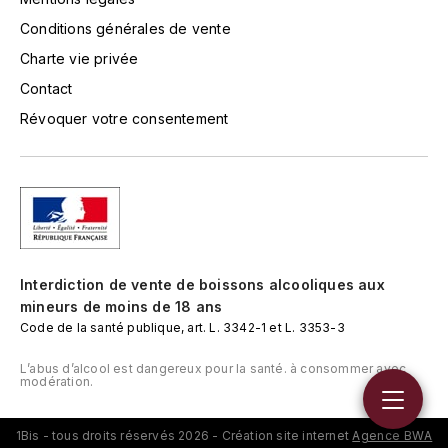
TOKINOKA
Conditions générales de vente
FOURRIER JEAN-MARIE
V
Charte vie privée
G
VELIER
Contact
GARCIA PIERRE-OLIVIER
Révoquer votre consentement
W
GAUNOUX FRANÇOIS
WATERFORD
GAVIGNET PHILIPPE
WHYTE MACKAY
GEANTET-PANSIOT
WILLIAM GRANT & SON'S
Interdiction de vente de boissons alcooliques aux
GIRARDIN PIERRE
mineurs de moins de 18 ans
WILLIAMS & HUMBERT
Code de la santé publique, art. L. 3342-1 et L. 3353-3
GIRARDIN VINCENT
WINDSOR
L’abus d’alcool est dangereux pour la santé. à consommer avec
modération.
Y
GOUGES HENRI
YAMAZAKURA
1Bis - tous droits réservés 2026 - Création site internet
Agence BWA