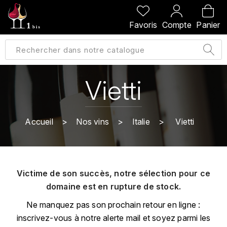
PRÉCÉDENT
PRÉCÉDENT
PRÉCÉDENT
PRÉCÉDENT
Favoris
Compte
Panier
A
A
A
A
ALLEMAGNE
AMBROISE BERTRAND
AGRAPART
ABERLOUR
B
ALSACE
AMIOT-SERVELLE
AKASHI
Vietti
BILLECART-SALMON
ARGENTINE
ARLAUD
ARDBEG
BOLLINGER
B
Accueil
Nos vins
Italie
Vietti
ARNOUX-LACHAUX
ARTIST
BEAUJOLAIS
BOUCHARD CÉDRIC
B
ARNOUX ROBERT
C
BORDEAUX
BENROMACH
Victime de son succès, notre sélection pour ce
AUDOIN CHARLES
CHARTOGNE-TAILLET
domaine est en rupture de stock.
BOURGOGNE
BLACK JAMAÏCA
AUVENAY
CLANDESTIN
Ne manquez pas son prochain retour en ligne :
C
BLACKWELL
inscrivez-vous à notre alerte mail et soyez parmi les
B