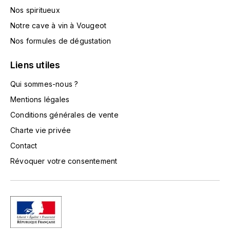
TOKINOKA
Nos spiritueux
FOURRIER JEAN-MARIE
Notre cave à vin à Vougeot
V
G
Nos formules de dégustation
VELIER
GARCIA PIERRE-OLIVIER
Liens utiles
W
GAUNOUX FRANÇOIS
Qui sommes-nous ?
WATERFORD
Mentions légales
GAVIGNET PHILIPPE
WHYTE MACKAY
Conditions générales de vente
Charte vie privée
GEANTET-PANSIOT
WILLIAM GRANT & SON'S
Contact
GIRARDIN PIERRE
WILLIAMS & HUMBERT
Révoquer votre consentement
GIRARDIN VINCENT
WINDSOR
Y
GOUGES HENRI
YAMAZAKURA