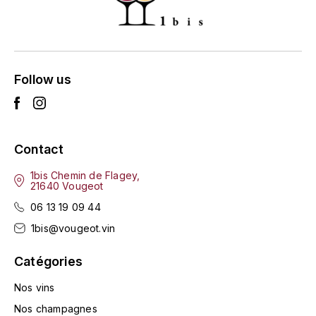
ENTE BENOIT
R
ESMONIN SYLVIE
REAL COMPANIA
EUGÉNIE
Follow us
ROULOT
EYRE JANE
ROZES
F
S
Contact
FAIVELEY
SAINT-ETIENNE
1bis Chemin de Flagey,
21640 Vougeot
T
FAURE NICOLAS
06 13 19 09 44
TAYLOR'S
1bis@vougeot.vin
FELETTIG
THE GLENLIVET
Catégories
FERRET
Nos vins
TOGOUCHI
FONTAINE-GAGNARD
Nos champagnes