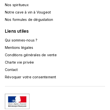
TOKINOKA
Nos spiritueux
FOURRIER JEAN-MARIE
Notre cave à vin à Vougeot
V
G
Nos formules de dégustation
VELIER
GARCIA PIERRE-OLIVIER
Liens utiles
W
GAUNOUX FRANÇOIS
Qui sommes-nous ?
WATERFORD
Mentions légales
GAVIGNET PHILIPPE
WHYTE MACKAY
Conditions générales de vente
Charte vie privée
GEANTET-PANSIOT
WILLIAM GRANT & SON'S
Contact
GIRARDIN PIERRE
WILLIAMS & HUMBERT
Révoquer votre consentement
GIRARDIN VINCENT
WINDSOR
Y
GOUGES HENRI
YAMAZAKURA