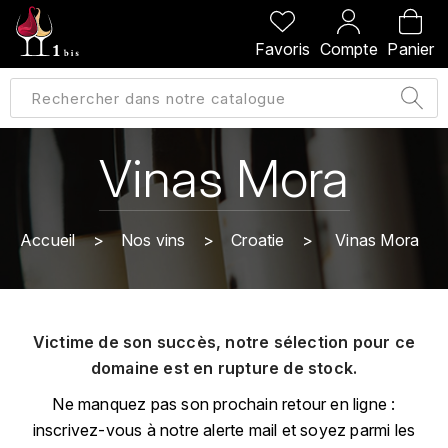
PRÉCÉDENT
PRÉCÉDENT
PRÉCÉDENT
PRÉCÉDENT
Favoris
Compte
Panier
A
A
A
A
ALLEMAGNE
AMBROISE BERTRAND
AGRAPART
ABERLOUR
B
ALSACE
AMIOT-SERVELLE
AKASHI
Vinas Mora
BILLECART-SALMON
ARGENTINE
ARLAUD
ARDBEG
BOLLINGER
B
Accueil
Nos vins
Croatie
Vinas Mora
ARNOUX-LACHAUX
ARTIST
BEAUJOLAIS
BOUCHARD CÉDRIC
B
ARNOUX ROBERT
C
BORDEAUX
BENROMACH
Victime de son succès, notre sélection pour ce
AUDOIN CHARLES
CHARTOGNE-TAILLET
domaine est en rupture de stock.
BOURGOGNE
BLACK JAMAÏCA
AUVENAY
CLANDESTIN
Ne manquez pas son prochain retour en ligne :
C
BLACKWELL
inscrivez-vous à notre alerte mail et soyez parmi les
B