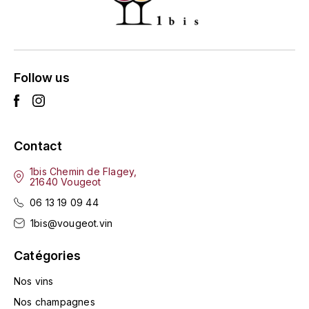
ENTE BENOIT
R
ESMONIN SYLVIE
REAL COMPANIA
EUGÉNIE
Follow us
ROULOT
EYRE JANE
ROZES
F
S
Contact
FAIVELEY
SAINT-ETIENNE
1bis Chemin de Flagey,
21640 Vougeot
T
FAURE NICOLAS
06 13 19 09 44
TAYLOR'S
1bis@vougeot.vin
FELETTIG
THE GLENLIVET
Catégories
FERRET
Nos vins
TOGOUCHI
FONTAINE-GAGNARD
Nos champagnes