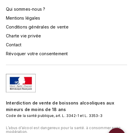
TOKINOKA
FOURRIER JEAN-MARIE
Qui sommes-nous ?
V
Mentions légales
G
VELIER
Conditions générales de vente
GARCIA PIERRE-OLIVIER
Charte vie privée
W
Contact
GAUNOUX FRANÇOIS
WATERFORD
Révoquer votre consentement
GAVIGNET PHILIPPE
WHYTE MACKAY
GEANTET-PANSIOT
WILLIAM GRANT & SON'S
GIRARDIN PIERRE
WILLIAMS & HUMBERT
Interdiction de vente de boissons alcooliques aux
GIRARDIN VINCENT
WINDSOR
mineurs de moins de 18 ans
Code de la santé publique, art. L. 3342-1 et L. 3353-3
Y
GOUGES HENRI
L’abus d’alcool est dangereux pour la santé. à consommer avec
YAMAZAKURA
modération.