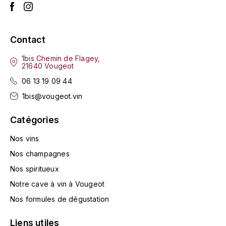
ENTE BENOIT
R
ESMONIN SYLVIE
REAL COMPANIA
Contact
EUGÉNIE
ROULOT
1bis Chemin de Flagey,
21640 Vougeot
EYRE JANE
ROZES
06 13 19 09 44
1bis@vougeot.vin
F
S
FAIVELEY
Catégories
SAINT-ETIENNE
T
Nos vins
FAURE NICOLAS
Nos champagnes
TAYLOR'S
FELETTIG
Nos spiritueux
THE GLENLIVET
Notre cave à vin à Vougeot
FERRET
Nos formules de dégustation
TOGOUCHI
FONTAINE-GAGNARD
Liens utiles