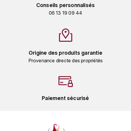
MICHEL COUVREUR
Conseils personnalisés
DUBAND DAVID
06 13 19 09 44
MONKEY SHOULDER
DUGAT-PY BERNARD
N
NIEPORT
DUGAT CLAUDE
Origine des produits garantie
NIKKA
DUJAC
Provenance directe des propriétés
O
DUPONT-TISSERANDOT
ORCINES
DURIEUX YANN
OSMANN
DUROCHÉ
Paiement sécurisé
P
E
PENNY BLUE
ENTE ARNAUD
PLANTATION