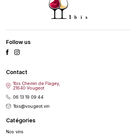
ENTE BENOIT
R
ESMONIN SYLVIE
REAL COMPANIA
EUGÉNIE
ROULOT
Follow us
EYRE JANE
ROZES
F
S
FAIVELEY
Contact
SAINT-ETIENNE
1bis Chemin de Flagey,
T
FAURE NICOLAS
21640 Vougeot
TAYLOR'S
06 13 19 09 44
FELETTIG
1bis@vougeot.vin
THE GLENLIVET
FERRET
Catégories
TOGOUCHI
FONTAINE-GAGNARD
Nos vins