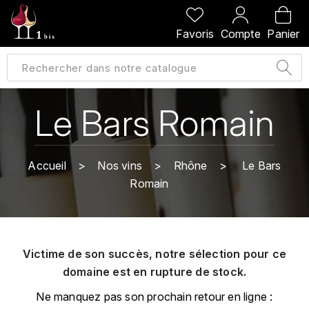
PRÉCÉDENT
PRÉCÉDENT
PRÉCÉDENT
PRÉCÉDENT
Favoris
Compte
Panier
A
A
A
A
ALLEMAGNE
AMBROISE BERTRAND
AGRAPART
ABERLOUR
B
ALSACE
AMIOT-SERVELLE
AKASHI
Le Bars Romain
BILLECART-SALMON
ARGENTINE
ARLAUD
ARDBEG
BOLLINGER
B
Accueil
Nos vins
Rhône
Le Bars
ARNOUX-LACHAUX
ARTIST
Romain
BEAUJOLAIS
BOUCHARD CÉDRIC
B
ARNOUX ROBERT
C
BORDEAUX
BENROMACH
AUDOIN CHARLES
CHARTOGNE-TAILLET
Victime de son succès, notre sélection pour ce
BOURGOGNE
BLACK JAMAÏCA
AUVENAY
domaine est en rupture de stock.
CLANDESTIN
C
BLACKWELL
Ne manquez pas son prochain retour en ligne :
B