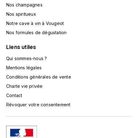
TOKINOKA
Nos champagnes
FOURRIER JEAN-MARIE
Nos spiritueux
V
G
Notre cave à vin à Vougeot
VELIER
Nos formules de dégustation
GARCIA PIERRE-OLIVIER
W
Liens utiles
GAUNOUX FRANÇOIS
WATERFORD
Qui sommes-nous ?
GAVIGNET PHILIPPE
WHYTE MACKAY
Mentions légales
Conditions générales de vente
GEANTET-PANSIOT
WILLIAM GRANT & SON'S
Charte vie privée
GIRARDIN PIERRE
Contact
WILLIAMS & HUMBERT
Révoquer votre consentement
GIRARDIN VINCENT
WINDSOR
Y
GOUGES HENRI
YAMAZAKURA