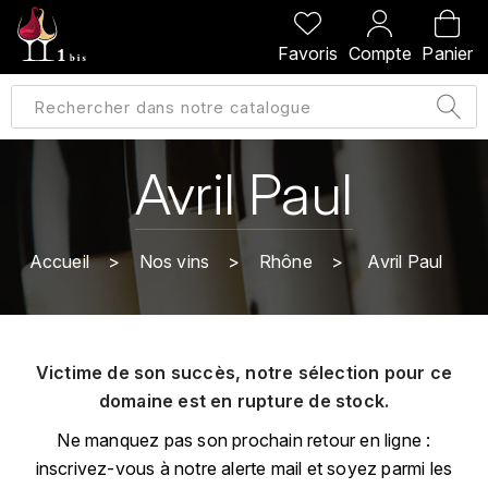
PRÉCÉDENT
PRÉCÉDENT
PRÉCÉDENT
PRÉCÉDENT
Favoris
Compte
Panier
A
A
A
A
ALLEMAGNE
AMBROISE BERTRAND
AGRAPART
ABERLOUR
B
ALSACE
AMIOT-SERVELLE
AKASHI
Avril Paul
BILLECART-SALMON
ARGENTINE
ARLAUD
ARDBEG
BOLLINGER
B
Accueil
Nos vins
Rhône
Avril Paul
ARNOUX-LACHAUX
ARTIST
BEAUJOLAIS
BOUCHARD CÉDRIC
B
ARNOUX ROBERT
C
BORDEAUX
BENROMACH
Victime de son succès, notre sélection pour ce
AUDOIN CHARLES
CHARTOGNE-TAILLET
domaine est en rupture de stock.
BOURGOGNE
BLACK JAMAÏCA
AUVENAY
CLANDESTIN
Ne manquez pas son prochain retour en ligne :
C
BLACKWELL
inscrivez-vous à notre alerte mail et soyez parmi les
B