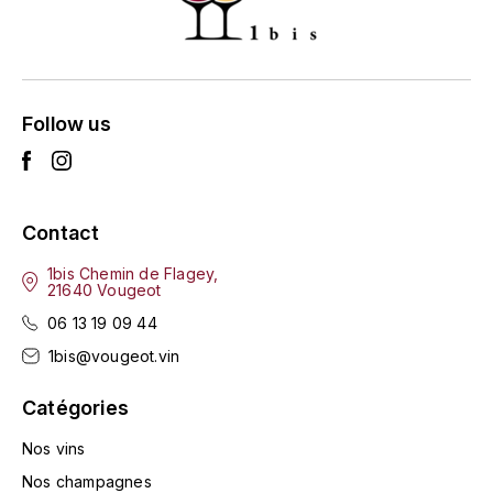
ENTE BENOIT
R
ESMONIN SYLVIE
REAL COMPANIA
EUGÉNIE
Follow us
ROULOT
EYRE JANE
ROZES
F
S
Contact
FAIVELEY
SAINT-ETIENNE
1bis Chemin de Flagey,
21640 Vougeot
T
FAURE NICOLAS
06 13 19 09 44
TAYLOR'S
1bis@vougeot.vin
FELETTIG
THE GLENLIVET
Catégories
FERRET
Nos vins
TOGOUCHI
FONTAINE-GAGNARD
Nos champagnes