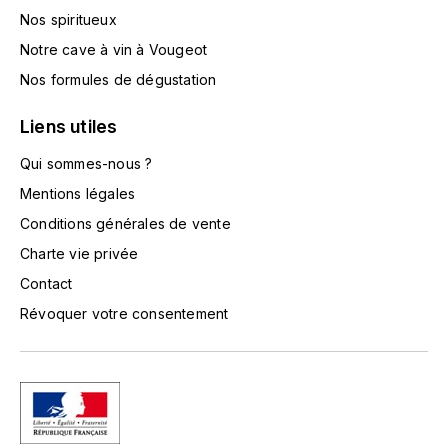
TOKINOKA
Nos spiritueux
FOURRIER JEAN-MARIE
Notre cave à vin à Vougeot
V
G
Nos formules de dégustation
VELIER
GARCIA PIERRE-OLIVIER
Liens utiles
W
GAUNOUX FRANÇOIS
Qui sommes-nous ?
WATERFORD
Mentions légales
GAVIGNET PHILIPPE
WHYTE MACKAY
Conditions générales de vente
Charte vie privée
GEANTET-PANSIOT
WILLIAM GRANT & SON'S
Contact
GIRARDIN PIERRE
WILLIAMS & HUMBERT
Révoquer votre consentement
GIRARDIN VINCENT
WINDSOR
Y
GOUGES HENRI
YAMAZAKURA