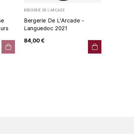
Vin De P
BERGERIE DE L'ARCADE
2019 - D
se
Bergerie De L'Arcade -
90,00 €
urs
Languedoc 2021
84,00 €