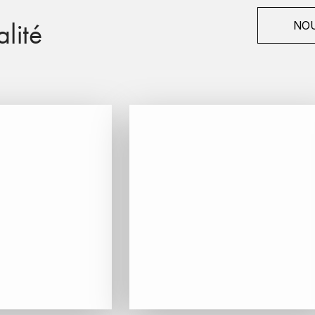
lité
NOU