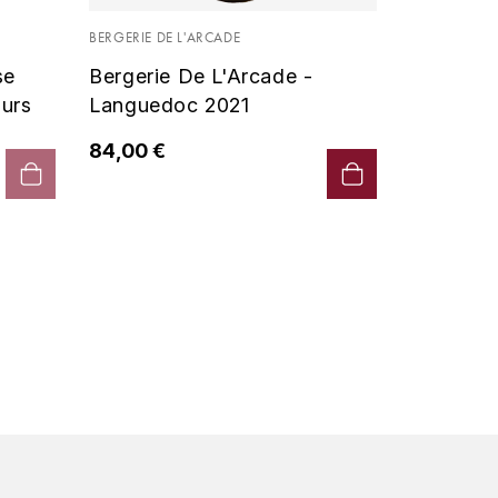
Vin De P
BERGERIE DE L'ARCADE
2019 - D
se
Bergerie De L'Arcade -
90,00 €
urs
Languedoc 2021
84,00 €