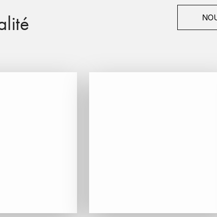
lité
NOU