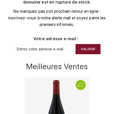
CHAMPAGNE
COLLIN ULYSSE
domaine est en rupture de stock.
BACHELET-MONNOT
BLANTON'S
D
Ne manquez pas son prochain retour en ligne :
CHILI
inscrivez-vous à notre alerte mail et soyez parmi les
BAILLOT ARNAUD
BONNE MÈRE
DEHOURS
premiers informés.
CROATIE
BART
BOTRAN
DEUTZ
E
Votre adresse e-mail :
BERNARD-BONIN
BRISTOL
ESPAGNE
DEVILLE PIERRE
VALIDER
I
BERNSTEIN OLIVIER
BUSHMILLS
DHONDT-GRELLET
ITALIE
Meilleures Ventes
C
BERTHAUT-GERBET
DHONDT ADRIEN
J
CALEM
BICHOT ALBERT
DOMAINE LÉON
JURA
CENTENARIO
L
BIZOT JEAN-YVES
DOM PÉRIGNON
CHARTREUSE
LANGUEDOC
BLAIN-GAGNARD
DUFOUR CHARLES
CHITA