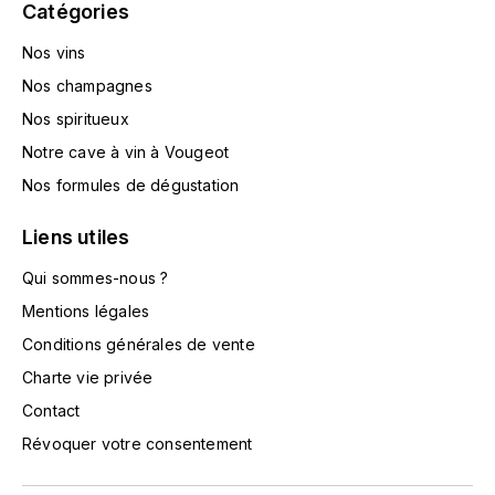
Catégories
TOKINOKA
FOURRIER JEAN-MARIE
Nos vins
V
G
Nos champagnes
VELIER
GARCIA PIERRE-OLIVIER
Nos spiritueux
W
Notre cave à vin à Vougeot
GAUNOUX FRANÇOIS
WATERFORD
Nos formules de dégustation
GAVIGNET PHILIPPE
Liens utiles
WHYTE MACKAY
Qui sommes-nous ?
GEANTET-PANSIOT
WILLIAM GRANT & SON'S
Mentions légales
GIRARDIN PIERRE
WILLIAMS & HUMBERT
Conditions générales de vente
Charte vie privée
GIRARDIN VINCENT
WINDSOR
Contact
Y
GOUGES HENRI
Révoquer votre consentement
YAMAZAKURA