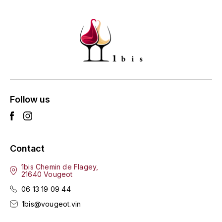
ENTE BENOIT
R
ESMONIN SYLVIE
REAL COMPANIA
EUGÉNIE
ROULOT
EYRE JANE
ROZES
F
S
Follow us
FAIVELEY
SAINT-ETIENNE
T
FAURE NICOLAS
Contact
TAYLOR'S
FELETTIG
1bis Chemin de Flagey,
21640 Vougeot
THE GLENLIVET
FERRET
06 13 19 09 44
TOGOUCHI
1bis@vougeot.vin
FONTAINE-GAGNARD