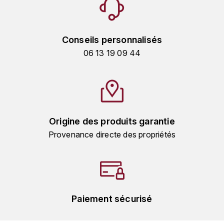
MICHEL COUVREUR
DUBAND DAVID
MONKEY SHOULDER
Conseils personnalisés
DUGAT-PY BERNARD
N
06 13 19 09 44
NIEPORT
DUGAT CLAUDE
NIKKA
DUJAC
O
DUPONT-TISSERANDOT
Origine des produits garantie
ORCINES
Provenance directe des propriétés
DURIEUX YANN
OSMANN
DUROCHÉ
P
E
PENNY BLUE
Paiement sécurisé
ENTE ARNAUD
PLANTATION