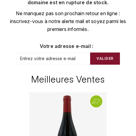
CHAMPAGNE
COLLIN ULYSSE
domaine est en rupture de stock.
BACHELET-MONNOT
BLANTON'S
D
Ne manquez pas son prochain retour en ligne :
CHILI
inscrivez-vous à notre alerte mail et soyez parmi les
BAILLOT ARNAUD
BONNE MÈRE
DEHOURS
premiers informés.
CROATIE
BART
BOTRAN
DEUTZ
E
Votre adresse e-mail :
BERNARD-BONIN
BRISTOL
ESPAGNE
DEVILLE PIERRE
VALIDER
I
BERNSTEIN OLIVIER
BUSHMILLS
DHONDT-GRELLET
ITALIE
Meilleures Ventes
C
BERTHAUT-GERBET
DHONDT ADRIEN
J
CALEM
BICHOT ALBERT
DOMAINE LÉON
JURA
CENTENARIO
L
BIZOT JEAN-YVES
DOM PÉRIGNON
CHARTREUSE
LANGUEDOC
BLAIN-GAGNARD
DUFOUR CHARLES
CHITA