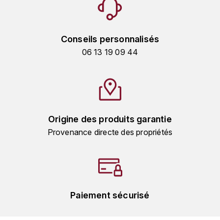
MICHEL COUVREUR
DUBAND DAVID
MONKEY SHOULDER
Conseils personnalisés
DUGAT-PY BERNARD
N
06 13 19 09 44
NIEPORT
DUGAT CLAUDE
NIKKA
DUJAC
O
DUPONT-TISSERANDOT
Origine des produits garantie
ORCINES
Provenance directe des propriétés
DURIEUX YANN
OSMANN
DUROCHÉ
P
E
PENNY BLUE
Paiement sécurisé
ENTE ARNAUD
PLANTATION