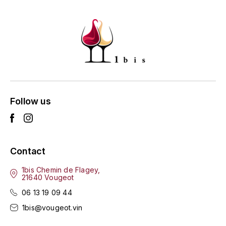
ENTE BENOIT
R
ESMONIN SYLVIE
REAL COMPANIA
EUGÉNIE
ROULOT
EYRE JANE
ROZES
F
S
Follow us
FAIVELEY
SAINT-ETIENNE
T
FAURE NICOLAS
Contact
TAYLOR'S
FELETTIG
1bis Chemin de Flagey,
21640 Vougeot
THE GLENLIVET
FERRET
06 13 19 09 44
TOGOUCHI
1bis@vougeot.vin
FONTAINE-GAGNARD