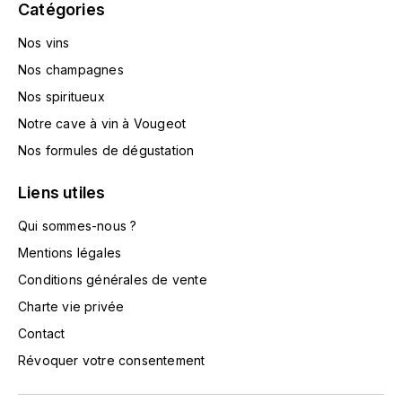
Catégories
TOKINOKA
FOURRIER JEAN-MARIE
Nos vins
V
G
Nos champagnes
VELIER
GARCIA PIERRE-OLIVIER
Nos spiritueux
W
Notre cave à vin à Vougeot
GAUNOUX FRANÇOIS
WATERFORD
Nos formules de dégustation
GAVIGNET PHILIPPE
Liens utiles
WHYTE MACKAY
Qui sommes-nous ?
GEANTET-PANSIOT
WILLIAM GRANT & SON'S
Mentions légales
GIRARDIN PIERRE
WILLIAMS & HUMBERT
Conditions générales de vente
Charte vie privée
GIRARDIN VINCENT
WINDSOR
Contact
Y
GOUGES HENRI
Révoquer votre consentement
YAMAZAKURA