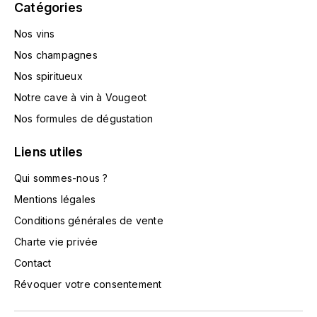
Catégories
TOKINOKA
FOURRIER JEAN-MARIE
Nos vins
V
G
Nos champagnes
VELIER
GARCIA PIERRE-OLIVIER
Nos spiritueux
W
Notre cave à vin à Vougeot
GAUNOUX FRANÇOIS
WATERFORD
Nos formules de dégustation
GAVIGNET PHILIPPE
Liens utiles
WHYTE MACKAY
Qui sommes-nous ?
GEANTET-PANSIOT
WILLIAM GRANT & SON'S
Mentions légales
GIRARDIN PIERRE
WILLIAMS & HUMBERT
Conditions générales de vente
Charte vie privée
GIRARDIN VINCENT
WINDSOR
Contact
Y
GOUGES HENRI
Révoquer votre consentement
YAMAZAKURA