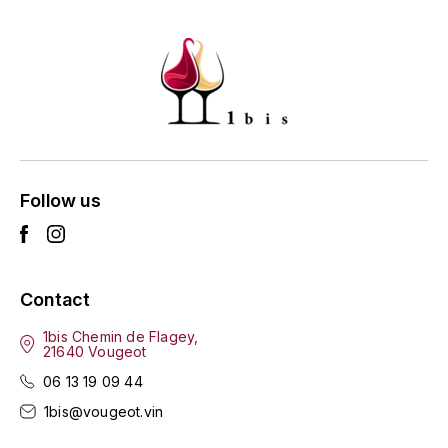
ENTE BENOIT
R
ESMONIN SYLVIE
REAL COMPANIA
EUGÉNIE
ROULOT
EYRE JANE
ROZES
F
S
Follow us
FAIVELEY
SAINT-ETIENNE
T
FAURE NICOLAS
Contact
TAYLOR'S
FELETTIG
1bis Chemin de Flagey,
21640 Vougeot
THE GLENLIVET
FERRET
06 13 19 09 44
TOGOUCHI
1bis@vougeot.vin
FONTAINE-GAGNARD