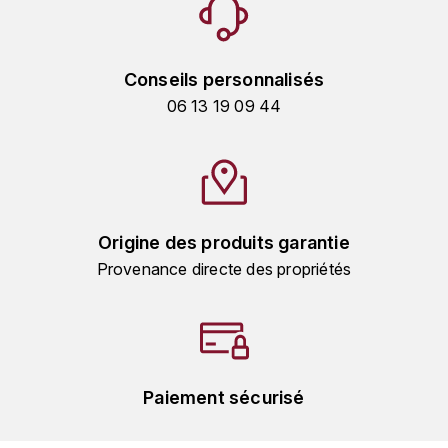
MICHEL COUVREUR
DUBAND DAVID
MONKEY SHOULDER
Conseils personnalisés
DUGAT-PY BERNARD
N
06 13 19 09 44
NIEPORT
DUGAT CLAUDE
NIKKA
DUJAC
O
DUPONT-TISSERANDOT
Origine des produits garantie
ORCINES
Provenance directe des propriétés
DURIEUX YANN
OSMANN
DUROCHÉ
P
E
PENNY BLUE
Paiement sécurisé
ENTE ARNAUD
PLANTATION