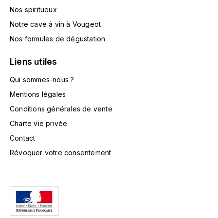
TOKINOKA
Nos spiritueux
FOURRIER JEAN-MARIE
Notre cave à vin à Vougeot
V
G
Nos formules de dégustation
VELIER
GARCIA PIERRE-OLIVIER
Liens utiles
W
GAUNOUX FRANÇOIS
Qui sommes-nous ?
WATERFORD
Mentions légales
GAVIGNET PHILIPPE
WHYTE MACKAY
Conditions générales de vente
Charte vie privée
GEANTET-PANSIOT
WILLIAM GRANT & SON'S
Contact
GIRARDIN PIERRE
WILLIAMS & HUMBERT
Révoquer votre consentement
GIRARDIN VINCENT
WINDSOR
Y
GOUGES HENRI
YAMAZAKURA