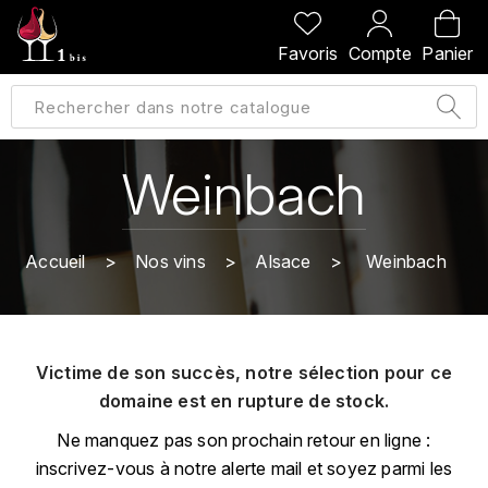
PRÉCÉDENT
PRÉCÉDENT
PRÉCÉDENT
PRÉCÉDENT
Favoris
Compte
Panier
A
A
A
A
ALLEMAGNE
AMBROISE BERTRAND
AGRAPART
ABERLOUR
B
ALSACE
AMIOT-SERVELLE
AKASHI
Weinbach
BILLECART-SALMON
ARGENTINE
ARLAUD
ARDBEG
BOLLINGER
B
Accueil
Nos vins
Alsace
Weinbach
ARNOUX-LACHAUX
ARTIST
BEAUJOLAIS
BOUCHARD CÉDRIC
B
ARNOUX ROBERT
C
BORDEAUX
BENROMACH
Victime de son succès, notre sélection pour ce
AUDOIN CHARLES
CHARTOGNE-TAILLET
domaine est en rupture de stock.
BOURGOGNE
BLACK JAMAÏCA
AUVENAY
CLANDESTIN
Ne manquez pas son prochain retour en ligne :
C
BLACKWELL
inscrivez-vous à notre alerte mail et soyez parmi les
B