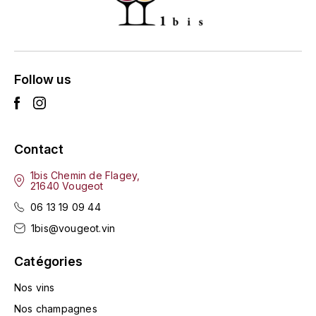
ENTE BENOIT
R
ESMONIN SYLVIE
REAL COMPANIA
EUGÉNIE
Follow us
ROULOT
EYRE JANE
ROZES
F
S
Contact
FAIVELEY
SAINT-ETIENNE
1bis Chemin de Flagey,
21640 Vougeot
T
FAURE NICOLAS
06 13 19 09 44
TAYLOR'S
1bis@vougeot.vin
FELETTIG
THE GLENLIVET
Catégories
FERRET
Nos vins
TOGOUCHI
FONTAINE-GAGNARD
Nos champagnes