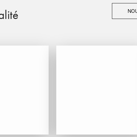
lité
NOU