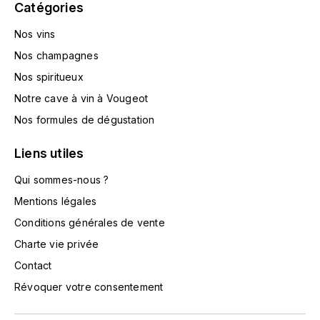
Catégories
TOKINOKA
FOURRIER JEAN-MARIE
Nos vins
V
G
Nos champagnes
VELIER
GARCIA PIERRE-OLIVIER
Nos spiritueux
W
Notre cave à vin à Vougeot
GAUNOUX FRANÇOIS
WATERFORD
Nos formules de dégustation
GAVIGNET PHILIPPE
Liens utiles
WHYTE MACKAY
Qui sommes-nous ?
GEANTET-PANSIOT
WILLIAM GRANT & SON'S
Mentions légales
GIRARDIN PIERRE
WILLIAMS & HUMBERT
Conditions générales de vente
Charte vie privée
GIRARDIN VINCENT
WINDSOR
Contact
Y
GOUGES HENRI
Révoquer votre consentement
YAMAZAKURA