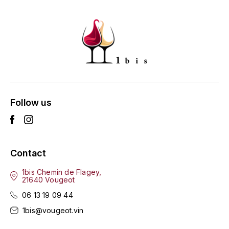
ENTE BENOIT
R
ESMONIN SYLVIE
REAL COMPANIA
EUGÉNIE
ROULOT
EYRE JANE
ROZES
F
S
Follow us
FAIVELEY
SAINT-ETIENNE
T
FAURE NICOLAS
Contact
TAYLOR'S
FELETTIG
1bis Chemin de Flagey,
21640 Vougeot
THE GLENLIVET
FERRET
06 13 19 09 44
TOGOUCHI
1bis@vougeot.vin
FONTAINE-GAGNARD