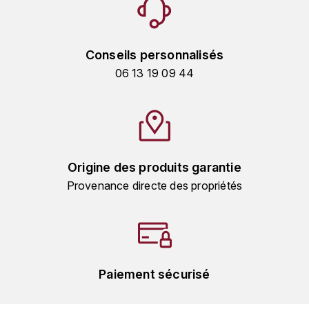
MICHEL COUVREUR
DUBAND DAVID
MONKEY SHOULDER
Conseils personnalisés
DUGAT-PY BERNARD
N
06 13 19 09 44
NIEPORT
DUGAT CLAUDE
NIKKA
DUJAC
O
DUPONT-TISSERANDOT
Origine des produits garantie
ORCINES
Provenance directe des propriétés
DURIEUX YANN
OSMANN
DUROCHÉ
P
E
PENNY BLUE
Paiement sécurisé
ENTE ARNAUD
PLANTATION