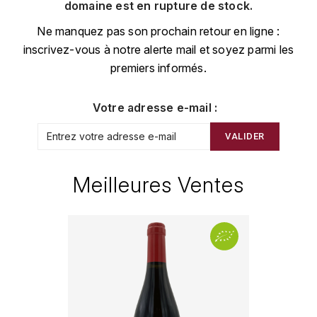
CHAMPAGNE
COLLIN ULYSSE
domaine est en rupture de stock.
BACHELET-MONNOT
BLANTON'S
D
Ne manquez pas son prochain retour en ligne :
CHILI
inscrivez-vous à notre alerte mail et soyez parmi les
BAILLOT ARNAUD
BONNE MÈRE
DEHOURS
premiers informés.
CROATIE
BART
BOTRAN
DEUTZ
E
Votre adresse e-mail :
BERNARD-BONIN
BRISTOL
ESPAGNE
DEVILLE PIERRE
VALIDER
I
BERNSTEIN OLIVIER
BUSHMILLS
DHONDT-GRELLET
ITALIE
Meilleures Ventes
C
BERTHAUT-GERBET
DHONDT ADRIEN
J
CALEM
BICHOT ALBERT
DOMAINE LÉON
JURA
CENTENARIO
L
BIZOT JEAN-YVES
DOM PÉRIGNON
CHARTREUSE
LANGUEDOC
BLAIN-GAGNARD
DUFOUR CHARLES
CHITA