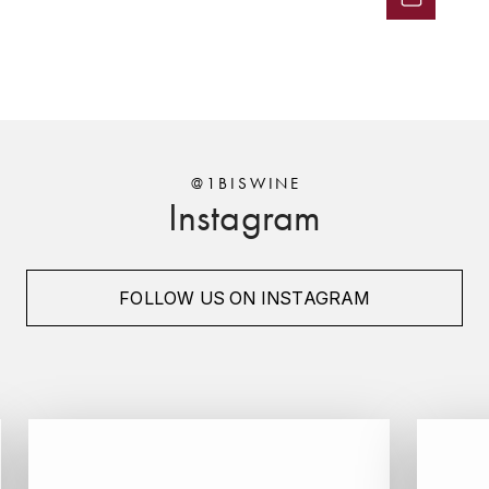
GRAS ALAIN
YUSHAN
GRIVOT JEAN
Z
GROFFIER ROBERT
ZACAPA
GROS A-F
@1BISWINE
Instagram
GROS ANNE
GUILLON JEAN-MICHEL
FOLLOW US ON INSTAGRAM
GUYOT OLIVIER
H
HAEGELEN-JAYER
HAISMA MARK