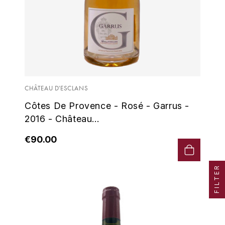
ENTE BENOIT
R
ESMONIN SYLVIE
REAL COMPANIA
EUGÉNIE
ROULOT
EYRE JANE
ROZES
CHÂTEAU D'ESCLANS
F
S
Côtes De Provence - Rosé - Garrus -
FAIVELEY
2016 - Château...
SAINT-ETIENNE
T
€90.00
FAURE NICOLAS
TAYLOR'S
FELETTIG
FILTER
THE GLENLIVET
FERRET
TOGOUCHI
FONTAINE-GAGNARD