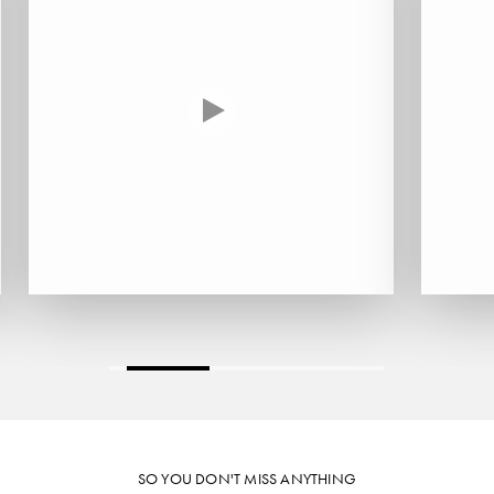
HARMAND-GEOFFROY
HUDELOT-NOELLAT ALAIN
HÉRITIERS DU COMTE LAFON
J
JACQUESSON
JADOT LOUIS
JAYER-GILLES
JEANNOT QUENTIN
JOBLOT
L
SO YOU DON'T MISS ANYTHING