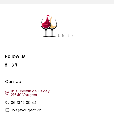
LORENZON
M
MACHARD DE GRAMONT
MAGNIEN FRÉDÉRIC
MAGNIEN HENRI
Follow us
MAISON AMBROISE
MATROT
Contact
MAXIME CROTET
1bis Chemin de Flagey,
21640 Vougeot
MIKULSKI FRANÇOIS
06 13 19 09 44
MOILLARD-GRIVOT
1bis@vougeot.vin