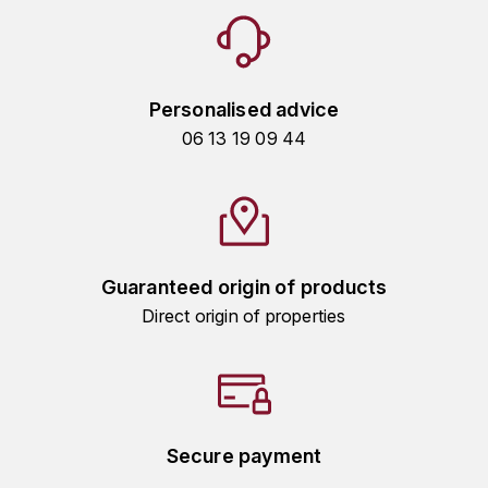
LA VIGNERAIE
LECHENEAUT VINCENT
Personalised advice
LEFLAIVE
06 13 19 09 44
LE MOINE LUCIEN
LEROY
LES HORÉES
Guaranteed origin of products
Direct origin of properties
LIGNIER-MICHELOT VIRGILE
LIGNIER HUBERT
LIVERA PHILIPPE
Secure payment